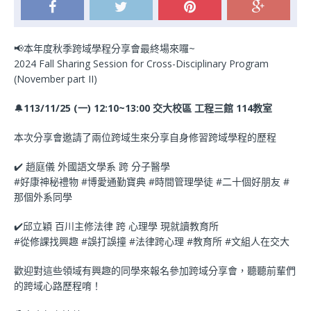
📢本年度秋季跨域學程分享會最終場來囉~
2024 Fall Sharing Session for Cross-Disciplinary Program
(November part II)
🔔
113/11/25 (一) 12:10~13:00 交大校區 工程三館 114教室
本次分享會邀請了兩位跨域生來分享自身修習跨域學程的歷程
✔️ 趙庭儀 外國語文學系 跨 分子醫學
#好康神秘禮物 #博愛通勤寶典 #時間管理學徒 #二十個好朋友 #
那個外系同學
✔️邱立穎 百川主修法律 跨 心理學 現就讀教育所
#從修課找興趣 #誤打誤撞 #法律跨心理 #教育所 #文組人在交大
歡迎對這些領域有興趣的同學來報名參加跨域分享會，聽聽前輩們
的跨域心路歷程唷！