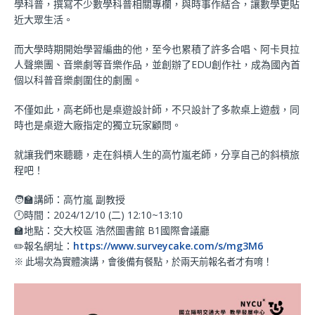
學科普，撰寫不少數學科普相關專欄，
與時事作結合，讓數學更貼
近大眾生活。
而大學時期開始學習編曲的他，至今也累積了許多
合唱、阿卡貝拉
人聲樂團、音樂劇等音樂作品，
並創辦了EDU創作社，成為國內首
個以科普音樂劇圍住的劇團。
不僅如此，高老師也是桌遊設計師，
不只設計了多款桌上遊戲，同
時也是桌遊大廠指定的獨立玩家顧問。
就讓我們來聽聽，走在斜槓人生的高竹嵐老師，分享自己的斜槓旅
程吧！
🧑‍🏫講師：高竹嵐 副教授
🕛時間：2024/12/10 (二) 12:10~13:10
🏫地點：交大校區 浩然圖書館 B1國際會議廳
✏️報名網址：
https://www.surveycake.com/s/mg3M6
※ 此場次為實體演講，會後備有餐點，於兩天前報名者才有唷！