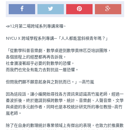
📣12月第二場跨域系列專講來囉~
NYCU X 跨域學程系列專講─「人人都能當斜槓青年嗎？」
「從數學科普音樂劇、數學桌遊到數學奧林匹亞培訓團隊，
各個旅程上的經歷都再再告訴我，
社會瀰漫著超乎必要的對數學的恐懼，
而我們也完全有能力去對抗這一層恐懼。
但問我們願不願意起身與之對抗而已。」─高竹嵐
因為這段話，讓小編開始尋找各方資訊來認識高竹嵐老師，
經過一
番波折後，終於邀請到橫跨數學、統計、
音樂劇、人聲音樂、文學
與桌遊的多元創作者，
同時也是本校統計研究所的專任教授─高竹
嵐老師。
除了在自身的數理統計專業領域上有傑出的表現，
也致力於推廣數