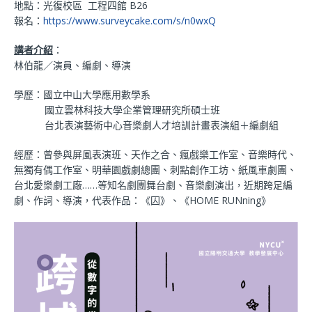
地點：光復校區
工程四館 B26
報名：
https://www.surveycake.com/s/n0wxQ
講者介紹
：
林伯龍／演員、編劇、導演
學歷：國立中山大學應用數學系
國立雲林科技大學企業管理研究所碩士班
台北表演藝術中心音樂劇人才培訓計畫表演組＋編劇組
經歷：曾參與屏風表演班、天作之合、瘋戲樂工作室、音樂時代、
無獨有偶工作室、明華園戲劇總團、刺點創作工坊、
紙風車劇團、
台北愛樂劇工廠……等知名劇團舞台劇、音樂劇演出，近期
跨足編
劇、作詞、導演，代表作品：《囚》、《HOME RUNning》