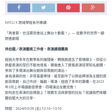
NYCU
X
跨域學程系列專講
「再會算，也沒算到會站上舞台十數載！」— 從數字的世界一腳
跨進劇場
林伯龍／表演藝術工作者、表演課棧團員
經過大學多年在數學系的摧殘後，轉換跑道念了管理碩士，但從小
熱愛表演的芽仍不斷地增長，爾後進入了屏風表演班等知名劇團，
參與了多場演出舞台劇與音樂劇的演出。
身為演員的他，非常喜愛棒球，甚至創作了以熱血棒球為主題的原
創音樂劇，自己作詞、編劇、導演，經過了多年的籌備，在2023
年3月上半場讀劇音樂會，四場演出全數完售！
如何走在表演的這條路上？現實生活與夢想的拉扯？就讓我們來聽
聽伯龍大大的分享~
時間：2024/03/29 (五) 12:10~13:10