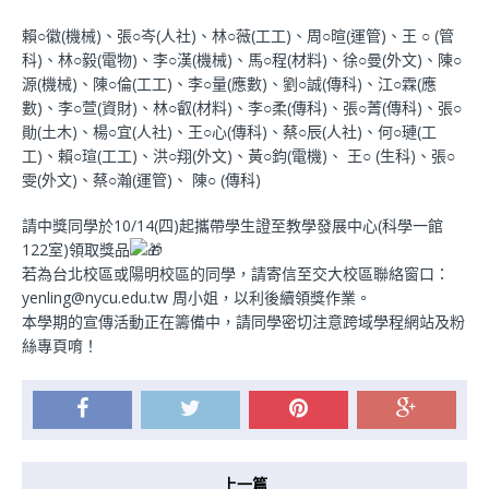
賴○徽(機械)、張○岑(人社)、林○薇(工工)、周○暄(運管)、
王 ○ (管
科)、林○毅(電物)、李○漢(機械)、馬○程(材料)、
徐○曼(外文)、陳○
源(機械)、陳○倫(工工)、李○量(應數)、
劉○誠(傳科)、江○霖(應
數)、李○萱(資財)、林○叡(材料)、
李○柔(傳科)、張○菁(傳科)、張○
勛(土木)、楊○宜(人社)、
王○心(傳科)、蔡○辰(人社)、何○璉(工
工)、賴○瑄(工工)、
洪○翔(外文)、黃○鈞(電機)、 王○
(生科)、張○
雯(外文)、
蔡○瀚(運管)、 陳○
(傳科)
請中獎同學於10/14(四)起攜帶學生證至教學發展中心(科學一館
122室)領取獎品
若為台北校區或陽明校區的同學，請寄信至交大校區聯絡窗口：
yenling@nycu.edu.tw 周小姐，以利後續領獎作業。
本學期的宣傳活動正在籌備中，請同學密切注意跨域學程網站及粉
絲專頁唷！
上一篇