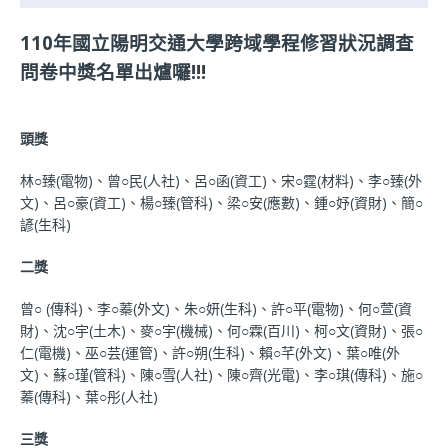
110年國立陽明交通大學跨域學程修習狀況調查
問卷中獎名單出爐囉!!!
頭獎
林○臻(電物)、曾○民(人社)、呂○函(資工)、宋○霆(材料)、李○臻(外
文)、呂○豪(資工)、楊○臻(管科)、梁○安(應數)、鍾○妤(資財)、簡○
諺(生科)
二獎
曾○
(傳科)、李○蓁(外文)、朱○妍(生科)、許○平(電物)、何○萱(資
財)、沈○宇(土木)、麥○宇(機械)、何○霖(百川)、柯○文(資財)、張○
仁(電機)、巫○芸(運管)、許○朔(生科)、
賴○芊(外文)、葉○唯(外
文)、蘇○瑾(管科)、陳○雪(人社)、
陳○齊(光電)、李○琪(傳科)、施○
蓁(傳科)、葉○彤(人社)
三獎